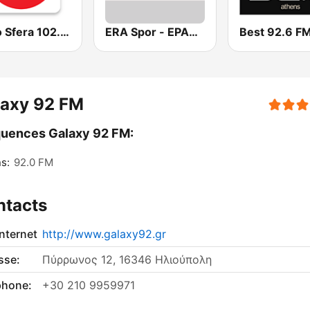
Radio Sfera 102.2 FM
ERA Spor - ΕΡΑΣΠΟΡ
Best 92.6 F
laxy 92 FM
uences Galaxy 92 FM:
s:
92.0 FM
ntacts
internet
http://www.galaxy92.gr
sse:
Πύρρωνος 12, 16346 Ηλιούπολη
phone:
+30 210 9959971