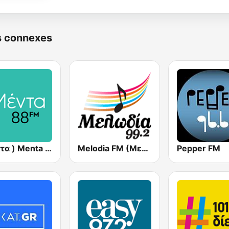
s connexes
( μέντα ) Menta 88 FM
Melodia FM (Μελωδία 99.2)
Pepper FM