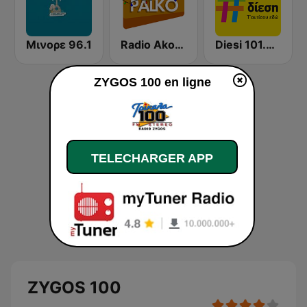
Μινορε 96.1
Radio Akous Palko
Diesi 101.3 FM
ZYGOS 100 en ligne
TELECHARGER APP
ZYGOS 100