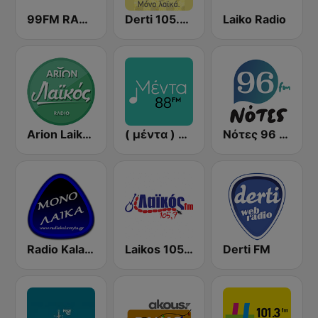
99FM RADIO1
Derti 105.7 FM
Laiko Radio
Arion Laikos
( μέντα ) Menta 88 FM
Νότες 96 FM - απλά ελληνικά!
Radio Kalavryta Καλάβρυτα
Laikos 105.7 FM (Λαϊκός fm)
Derti FM