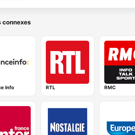
s connexes
e Info
RTL
RMC