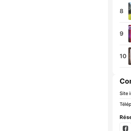
8
9
10
Co
Site 
Télé
Rése