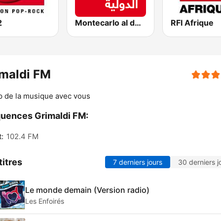
2
Montecarlo al doualiya (مونت كارلو الدولية)
RFI Afrique
maldi FM
p de la musique avec vous
uences Grimaldi FM:
:
102.4 FM
titres
7 derniers jours
30 derniers j
Le monde demain (Version radio)
Les Enfoirés