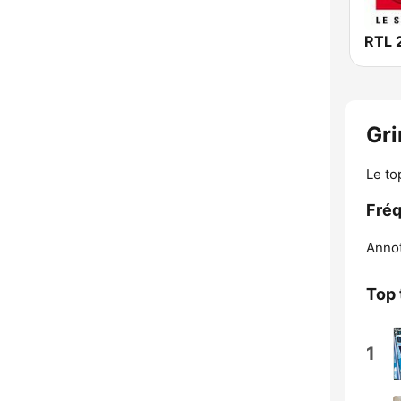
RTL 
Gri
Le to
Fréq
Annot
Top 
1