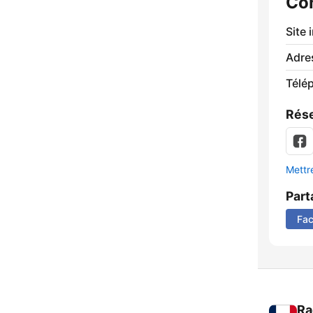
Co
Site 
Adre
Télé
Rése
Mettre
Part
Fa
Ra