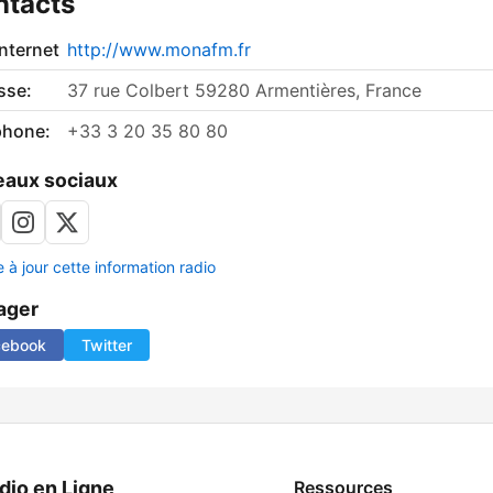
ntacts
internet
http://www.monafm.fr
sse:
37 rue Colbert 59280 Armentières, France
phone:
+33 3 20 35 80 80
aux sociaux
 à jour cette information radio
ager
cebook
Twitter
dio en Ligne
Ressources