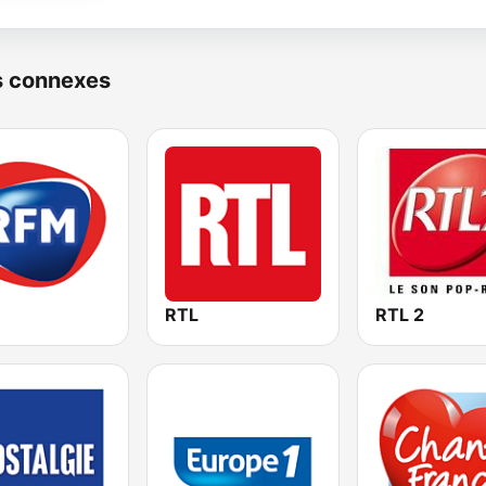
s connexes
RTL
RTL 2