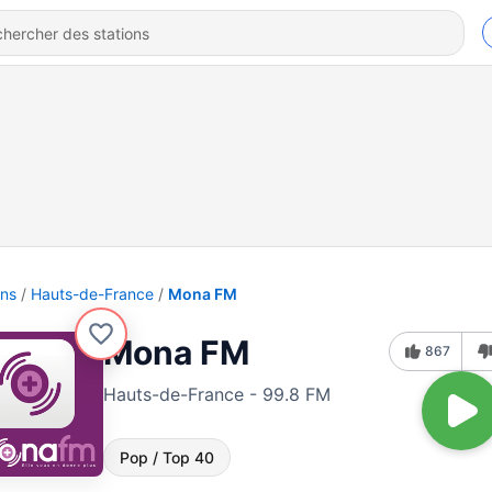
ons
Hauts-de-France
Mona FM
Mona FM
867
Hauts-de-France - 99.8 FM
Pop / Top 40