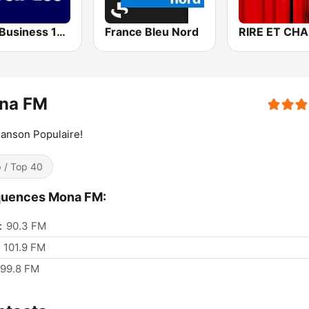
BFM Business 100.8 FM
France Bleu Nord
na FM
anson Populaire!
 / Top 40
quences Mona FM:
:
90.3 FM
101.9 FM
99.8 FM