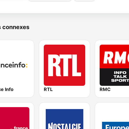
s connexes
e Info
RTL
RMC