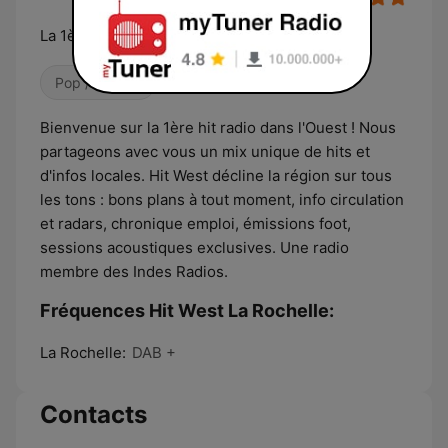
La 1ère hit radio dans l'Ouest
Pop / Top 40
Bienvenue sur la 1ère hit radio dans l'Ouest ! Nous
partageons avec vous un mix unique de hits et
d'infos locales. Hit West décline la région sur tous
les tons : bons plans à tout moment, info circulation
et radars, chronique emploi, émissions foot,
sessions acoustiques exclusives. Une radio
membre des Indes Radios.
Fréquences Hit West La Rochelle:
La Rochelle:
DAB +
Contacts