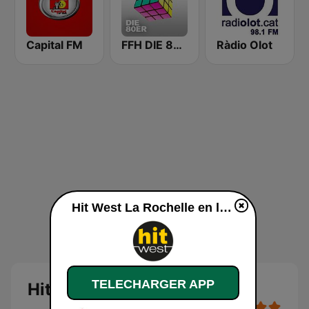
Capital FM
FFH DIE 80ER
Ràdio Olot
Hit West La Rochelle en ligne
TELECHARGER APP
Hit West La Rochelle