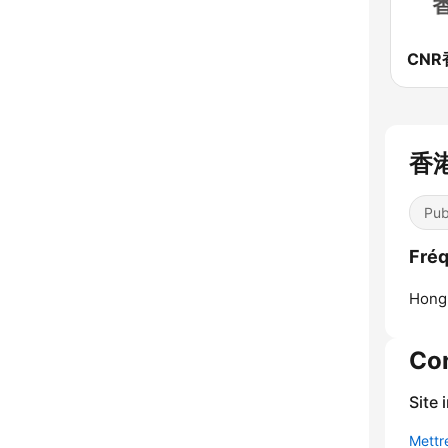
香港
Pub
Fré
Hong
Co
Site 
Mettre