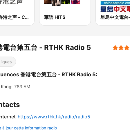
CNR香港之声 - CNR Voice of Hong Kong
華語 HITS
電台第五台 - RTHK Radio 5
liques
quences 香港電台第五台 - RTHK Radio 5:
 Kong:
783 AM
ntacts
internet
https://www.rthk.hk/radio/radio5
 à jour cette information radio