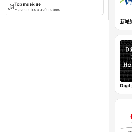
Top musique
Musiques les plus écoutées