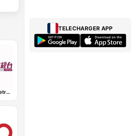
TELECHARGER APP
新城財經台 Metro Finance FM104