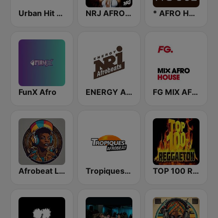
Urban Hit Afro
NRJ AFRO HITS
* AFRO HOUSE
FunX Afro
ENERGY Afrobeats
FG MIX AFRO HOUSE
Afrobeat Live
Tropiques Afrobeat
TOP 100 Reggaeton Exitos del Momento Radio