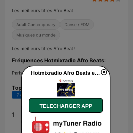
Les meilleurs titres Afro Beat
Adult Contemporary
Danse / EDM
Musiques du monde
Les meilleurs titres Afro Beat !
Fréquences Hotmixradio Afro Beats:
Paris:
Online
Hotmixradio Afro Beats en ligne
Top titres
7 derniers jours
30 derniers jours
TELECHARGER APP
Dai Dai Dai
1
Robertino