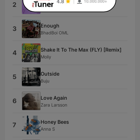
i
2
Omah Lay
Enough
3
BhadBoi OML
Shake It To The Max (FLY) [Remix]
4
Moliy
Outside
5
Buju
Love Again
6
Zara Larsson
Honey Bees
7
Anna S