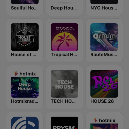
Soulful House
Deep House Ibiza
NYC House Radio
House of House
Tropical House
RauteMusik House
Hotmixradio Deep
TECH HOUSE
HOUSE 26