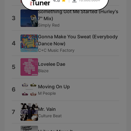
Something Got Me Started (Hurley's
3
7" Mix)
Simply Red
Gonna Make You Sweat (Everybody
4
Dance Now)
C+C Music Factory
Lovelee Dae
5
Blaze
Moving On Up
6
M People
Mr. Vain
7
Culture Beat