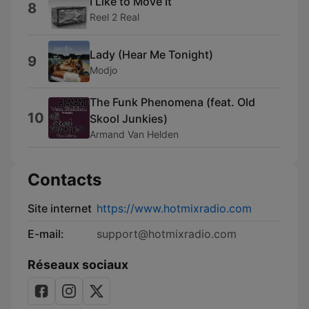
I Like to Move It
8
Reel 2 Real
Lady (Hear Me Tonight)
9
Modjo
The Funk Phenomena (feat. Old
10
Skool Junkies)
Armand Van Helden
Contacts
Site internet
https://www.hotmixradio.com
E-mail:
support@hotmixradio.com
Réseaux sociaux