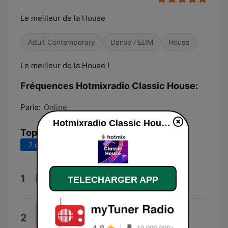
Le meilleur de la House
Adult Contemporary
Danse / EDM
House
Le meilleur de la House !
Fréquences Hotmixradio Classic House:
Paris:
Online
Hotmixradio Classic House en ligne
Top titres
7 derniers jours
30 derniers jours
Somethin' Here
1
TELECHARGER APP
Terrence Parker
Move Your Body
2
Marshall Jefferson