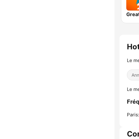
Ho
Le me
Ann
Le me
Fréq
Paris
Co