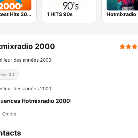
Greatest Hits 2000's
1 HITS 90s
Hotmixradio 
tmixradio 2000
illeur des années 2000
ées 00
illeur des années 2000 !
uences Hotmixradio 2000:
:
Online
ntacts