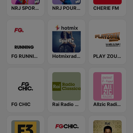
NRJ SPORT MOTIVATION
NRJ POUR LE SPORT
CHERIE FM
FG RUNNING
Hotmixradio Sport+
PLAY ZOUK ANTILLES
FG CHIC
Rai Radio Classica
Allzic Radio ENFANTS 0/4 ANS