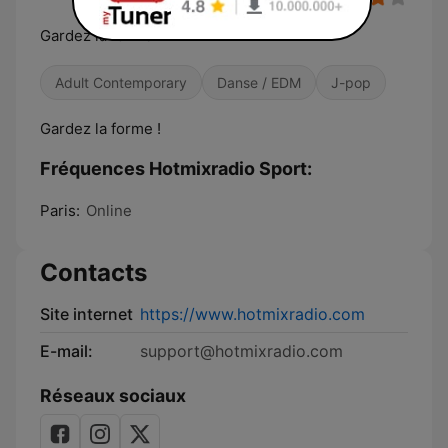
Gardez la forme
Adult Contemporary
Danse / EDM
J-pop
Gardez la forme !
Fréquences Hotmixradio Sport:
Paris:
Online
Contacts
Site internet
https://www.hotmixradio.com
E-mail:
support@hotmixradio.com
Réseaux sociaux