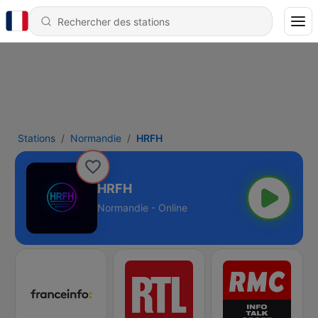
Stations
Normandie
HRFH
HRFH
Normandie - Online