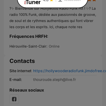
?✨ Bienvenue sur Hollywood Radio Funk Hit ! ✨? La
radio 100% Funk, dédiée aux passionnés de groove,
de soul et de rythmes authentiques qui font vibrer
les corps et les esprits. Ici, chaque note res
Fréquences HRFH:
Hérouville-Saint-Clair:
Online
Contacts
Site internet
https://hollywooderadiofunk.jimdofree.
E-mail:
thouroude.steph@live.fr
Réseaux sociaux