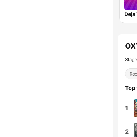
Deja
OX
Slág
Ro
Top 
1
2