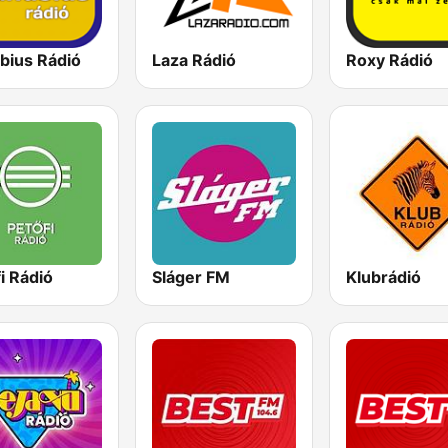
bius Rádió
Laza Rádió
Roxy Rádió
i Rádió
Sláger FM
Klubrádió