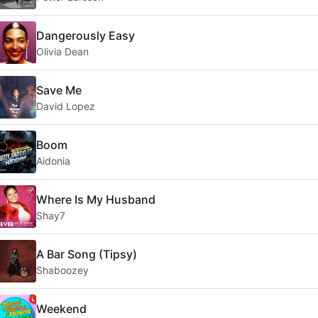
Dangerously Easy
Olivia Dean
Save Me
David Lopez
Boom
Aidonia
Where Is My Husband
Shay7
A Bar Song (Tipsy)
Shaboozey
Weekend