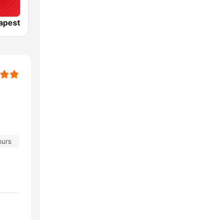
apest
ours