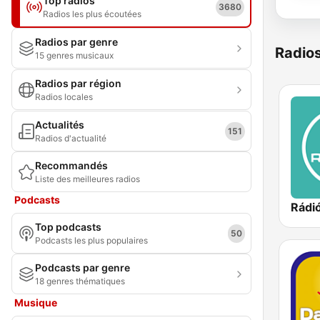
Top radios
3680
Radios les plus écoutées
Radios par genre
Radio
15 genres musicaux
Radios par région
Radios locales
Actualités
151
Radios d'actualité
Recommandés
Liste des meilleures radios
Podcasts
Rádió
Top podcasts
50
Podcasts les plus populaires
Podcasts par genre
18 genres thématiques
Musique