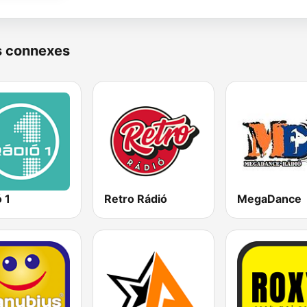
s connexes
 1
Retro Rádió
MegaDance