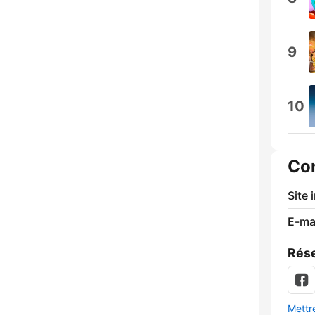
9
10
Co
Site 
E-mai
Rése
Mettre