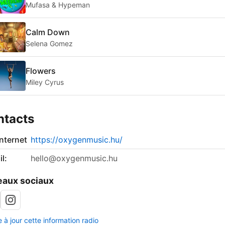
Mufasa & Hypeman
Calm Down
Selena Gomez
Flowers
Miley Cyrus
ntacts
internet
https://oxygenmusic.hu/
l:
hello@oxygenmusic.hu
aux sociaux
 à jour cette information radio