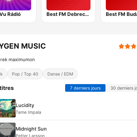
 Vu Rádió
Best FM Debrecen
Best FM Bud
YGEN MUSIC
erek maximumon
ck
Pop / Top 40
Danse / EDM
titres
7 derniers jours
30 derniers j
Lucidity
Tame Impala
Midnight Sun
Petter Larsson