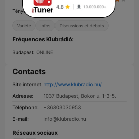
Tények, vélemények
Variété
Infos
Discussions et débats
Fréquences Klubrádió:
Budapest:
ONLINE
Contacts
Site internet
http://www.klubradio.hu/
Adresse:
1037 Budapest, Bokor u. 1-3-5.
Téléphone:
+36303030953
E-mail:
info@klubradio.hu
Réseaux sociaux