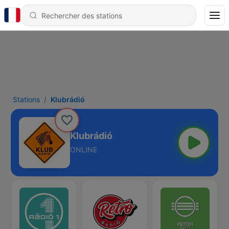
Stations
Klubrádió
Klubrádió
ONLINE