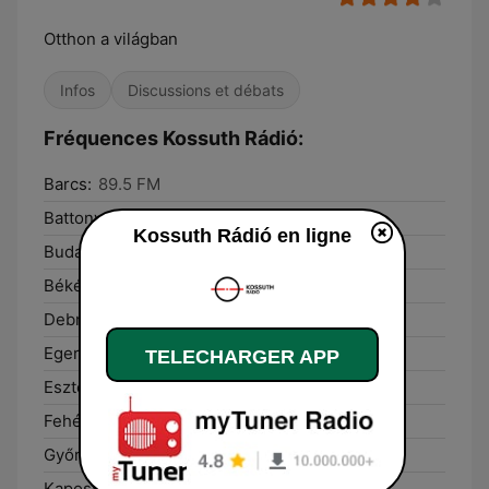
Otthon a világban
Infos
Discussions et débats
Fréquences Kossuth Rádió:
Barcs:
89.5 FM
Battonya:
105.4 FM
Kossuth Rádió en ligne
Budapest:
107.8 FM
Békéscsaba:
97.3 FM
Debrecen:
99.7 FM
Eger:
95.5 FM
TELECHARGER APP
Esztergom:
107.8 FM
Fehérgyarmat:
105.9 FM
Győr:
87.6 FM
Kaposvár:
96.7 FM