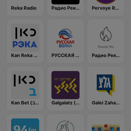
Reka Radio
Радио Рекорд Russian Mix (Radio Record Russian Mix)
Pervoye Radio 89.1 FM (Первое радио)
Kan Reka (Кан РЭКА)
РУССКАЯ ВОЛНА - Russian Wave
Радио Рекорд Russian Hits
Galei Zahal (גלי צה"ל)
Galgalatz (גלגלצ רדיו)
Kan Bet (כאן ב' / רשת ב')