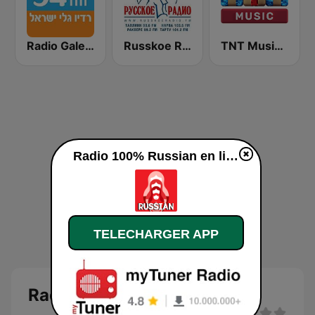
Radio Galey Israel (רדיו גלי ישראל)
Russkoe Radio
TNT Music Radio
Radio 100% Russian en ligne
TELECHARGER APP
Radio 100% Russian