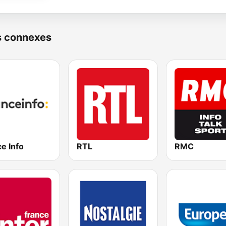
s connexes
e Info
RTL
RMC