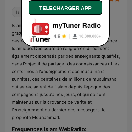
TELECHARGER APP
Islam
Islam WebRadio met à votre disposition
gratuitement et en continu des chants religieux,
des récitations du Qour’an et des cours de science
Islamique. Des cours de religion en direct sont
également dispensés par des enseignants qualifiés,
dans l’objectif de partager des connaissances utiles
conformes à l’enseignement des musulmans
sunnites, ces centaines de millions de musulmans
qui se réclament de l’Islam depuis l’époque des
compagnons jusqu’à nos jours, et qui se sont
maintenus sur la croyance de vérité et
l’enseignement du dernier des messagers, le
prophète Mouhammad.
Fréquences Islam WebRadio: