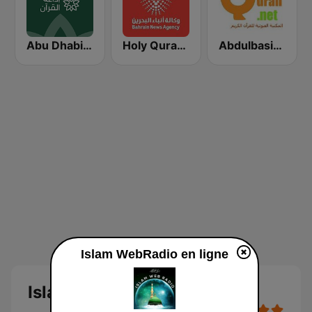
Abu Dhabi Quran Radio
Holy Quran 106.1(106.1 القرآن الكريم)
Abdulbasit Abdulsamad WARSH Radio
Islam WebRadio en ligne
Islam WebRadio