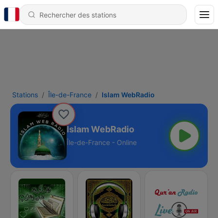
Stations
Île-de-France
Islam WebRadio
Islam WebRadio
Île-de-France - Online