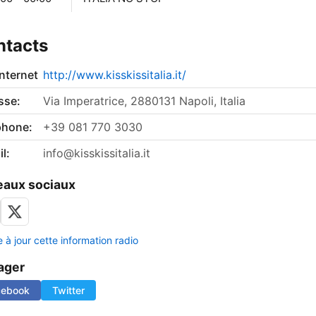
ntacts
internet
http://www.kisskissitalia.it/
sse:
Via Imperatrice, 2880131 Napoli, Italia
phone:
+39 081 770 3030
l:
info@kisskissitalia.it
aux sociaux
 à jour cette information radio
ager
cebook
Twitter