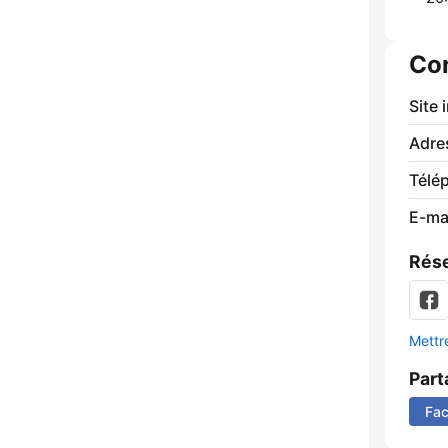
Co
Site 
Adre
Télé
E-mai
Rése
Mettre
Part
Fa