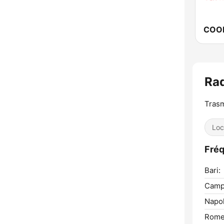
Rad
Trasm
Loc
Fréq
Bari:
Camp
Napol
Rome