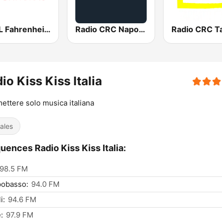
COOL Fahrenheit 93 FM
Radio CRC Napoli 100.5
io Kiss Kiss Italia
ettere solo musica italiana
ales
uences Radio Kiss Kiss Italia:
98.5 FM
obasso:
94.0 FM
i:
94.6 FM
:
97.9 FM