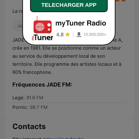
TELECHARGER APP
La radio du Pays de Retz
Jazz
Locales
JADE FM est une radio associative de catégorie A,
crée en 1981. Elle se positionne comme un acteur
au service du développement local de son
territoire. Elle programme des artistes locaux et à
60% francophone.
Fréquences JADE FM:
Legé:
91.6 FM
Pornic:
99.7 FM
Contacts