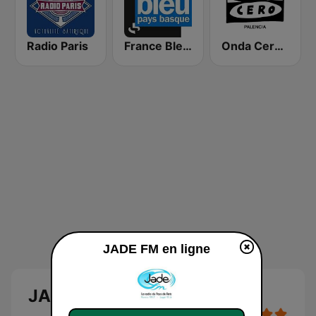
Radio Paris
France Bleu Pays Basque
Onda Cero Palencia
JADE FM en ligne
JADE FM