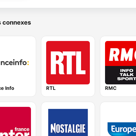
s connexes
e Info
RTL
RMC