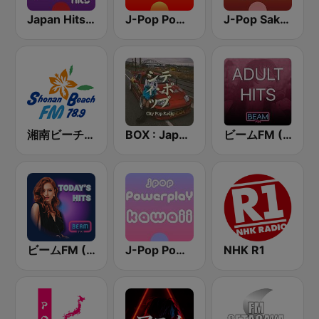
Japan Hits - Asia DREAM Radio
J-Pop Powerplay
J-Pop Sakura 懐かしい
湘南ビーチFM (Shonan Beach FM)
BOX : Japan City Pop -日本のシティポップ
ビームFM (Beam FM) - Adult Hits
ビームFM (Beam FM)
J-Pop Powerplay Kawaii
NHK R1