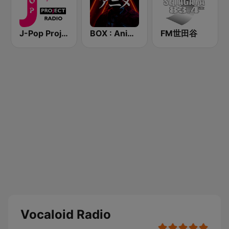
J-Pop Project Radio
BOX : Anime Radio -アニメラジオ
FM世田谷
Vocaloid Radio