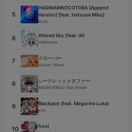
HAGIMARINOCOTOBA [Append
5
Version] [feat. Hatsune Miku]
Atols
Altered Sky (feat. IA)
6
millstones
クローバー
7
Yuzuki Yukari
シークレットメタファー
8
ANDRIVEBOiz feat.flower
Blackjack (feat. Megurine Luka)
9
ych
frost
10