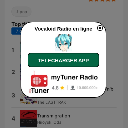
J-pop
Top titres
Vocaloid Radio en ligne
7 derniers jours
30 derniers jours
Msylvatica (feat. 初音ミク)
1
LamazeP
TELECHARGER APP
epimerization
2
Camellia
Ni Soku Ho Kou (The Lasttrak D'n'b
3
Remix)
The LASTTRAK
Transmigration
4
Hiroyuki Oda