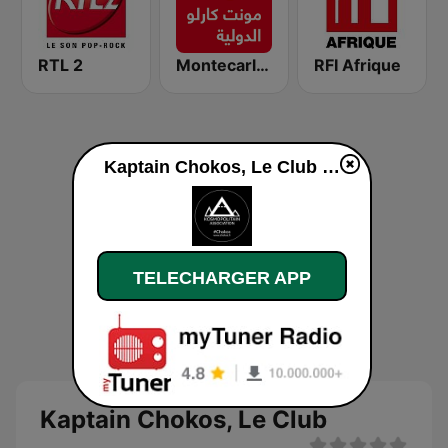
RTL 2
Montecarlo al doualiya (مونت كارلو الدولية)
RFI Afrique
Kaptain Chokos, Le Club en ligne
TELECHARGER APP
Kaptain Chokos, Le Club