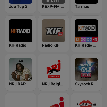
Joe Top 2000
KEXP-FM 90.3
Tarmac
KIF Radio
Radio KIF
KIF Radio Cool
NRJ RAP
NRJ Belgique
Skyrock Rap & RnB Non-Stop