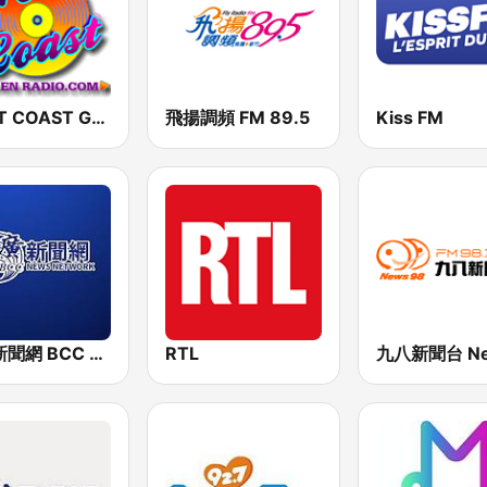
WEST COAST Golden Radio
飛揚調頻 FM 89.5
Kiss FM
中廣新聞網 BCC News Radio
RTL