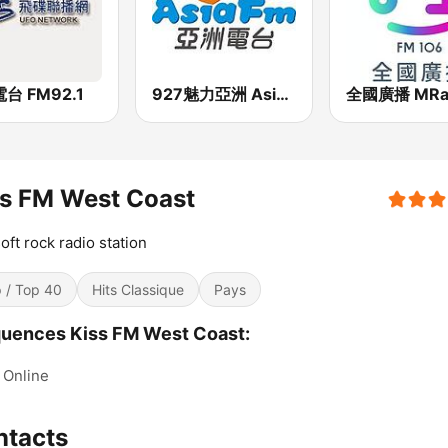
台 FM92.1
927魅力亞洲 Asia FM 亞洲電台
全國廣播 MRa
s FM West Coast
oft rock radio station
 / Top 40
Hits Classique
Pays
uences Kiss FM West Coast:
Online
ntacts