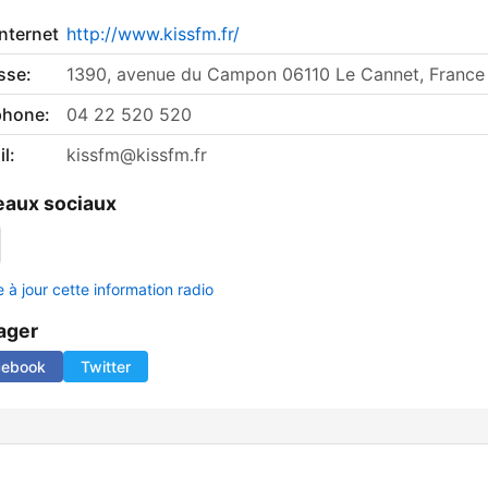
internet
http://www.kissfm.fr/
sse:
1390, avenue du Campon 06110 Le Cannet, France
phone:
04 22 520 520
l:
kissfm@kissfm.fr
aux sociaux
 à jour cette information radio
ager
cebook
Twitter