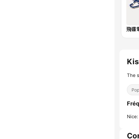
飛碟電
Kis
The s
Pop
Fréq
Nice:
Co