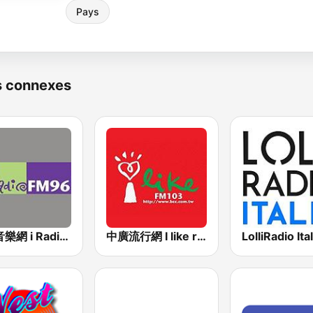
Pays
s connexes
中廣音樂網 i Radio FM96.3
中廣流行網 I like radio
LolliRadio Ital