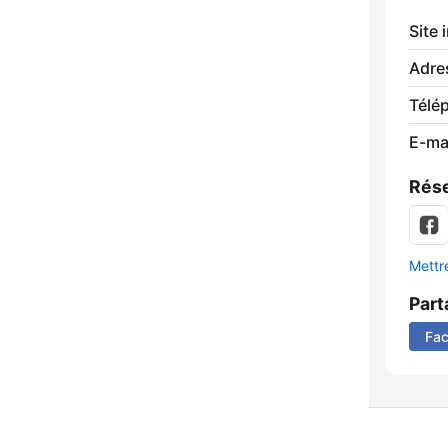
Site 
Adre
Télé
E-mai
Rése
Mettre
Part
Fa