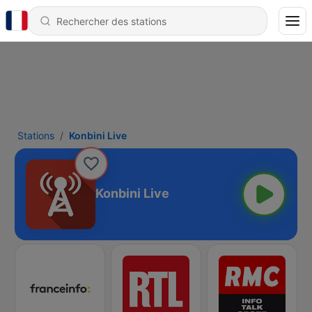
Stations
Konbini Live
Konbini Live