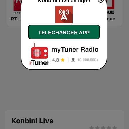
Konbini Live en ligne
RTL 2
Montecarlo al doualiya (مونت كارلو الدولية)
RFI Afrique
TELECHARGER APP
Konbini Live