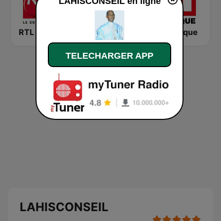
LAHISCONSEIL en ligne
RTL 2
Montecarlo al doualiya (مونت كارلو الدولية)
RFI Afrique
TELECHARGER APP
LAHISCONSEIL