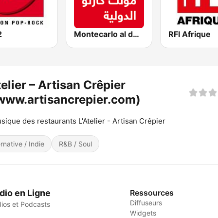
2
Montecarlo al doualiya (مونت كارلو الدولية)
RFI Afrique
telier – Artisan Crêpier
www.artisancrepier.com)
sique des restaurants L'Atelier - Artisan Crêpier
ernative / Indie
R&B / Soul
dio en Ligne
Ressources
Diffuseurs
ios et Podcasts
Widgets