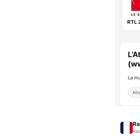
RTL 
L’A
(w
La mu
Alt
Ra
Rad