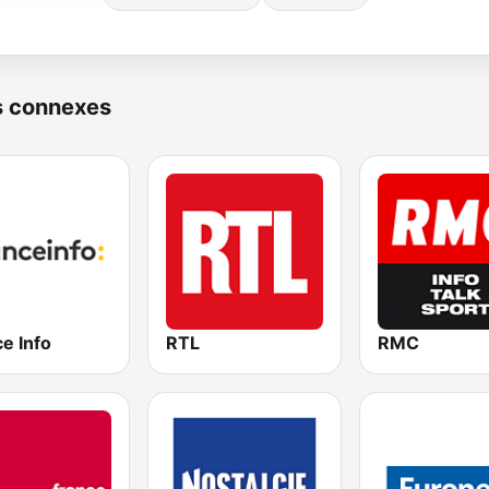
s connexes
e Info
RTL
RMC