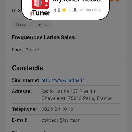
Le Son Latino
Salsa
Latino
Fréquences Latina Salsa:
Paris:
Online
Contacts
Site internet
http://www.latina.fr
Adresse:
Radio Latina 167 Rue du
Chevaleret, 75013 Paris, France
Téléphone:
0825 24 10 10
E-mail:
contact@latina.fr