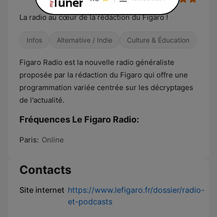
La radio au cœur de la rédaction du Figaro !
Infos
Alternative / Indie
Culture & Éducation
Figaro Radio est la nouvelle radio généraliste
proposée par la rédaction du Figaro qui offre une
programmation variée centrée sur les décryptages
de l'actualité.
Fréquences Le Figaro Radio:
Paris:
Online
Contacts
Site internet
https://www.lefigaro.fr/dossier/radio-
et-podcasts