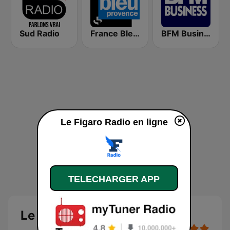
Sud Radio
France Bleu Provence
BFM Business 100.8 FM
Le Figaro Radio en ligne
TELECHARGER APP
Le Figaro Radio