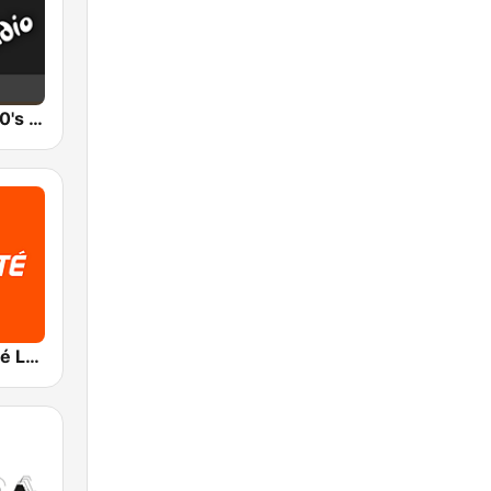
Eldoradio - 80's Channel
RTBF VivaCité Luxembourg