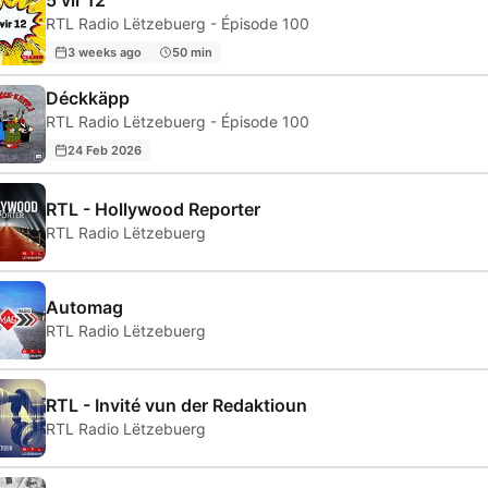
5 vir 12
RTL Radio Lëtzebuerg - Épisode 100
3 weeks ago
50 min
Déckkäpp
RTL Radio Lëtzebuerg - Épisode 100
24 Feb 2026
RTL - Hollywood Reporter
RTL Radio Lëtzebuerg
Automag
RTL Radio Lëtzebuerg
RTL - Invité vun der Redaktioun
RTL Radio Lëtzebuerg