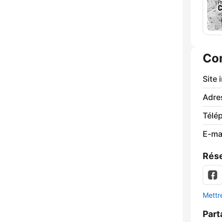
Co
Site 
Adre
Télé
E-mai
Rése
Mettre
Part