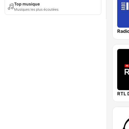
Top musique
Musiques les plus écoutées
Radi