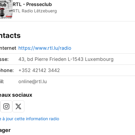
RTL - Presseclub
RTL Radio Lëtzebuerg
ntacts
internet
https://www.rtl.lu/radio
sse:
43, bd Pierre Frieden L-1543 Luxembourg
phone:
+352 42142 3442
l:
online@rtl.lu
aux sociaux
 à jour cette information radio
ager