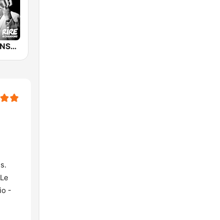
RIRE ET CHANSONS COLLECTORS
s.
…Le
io -