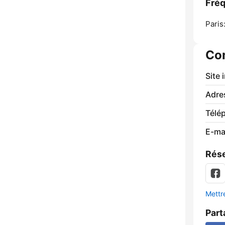
Fré
Paris
Co
Site 
Adre
Télé
E-mai
Rése
Mettre
Part