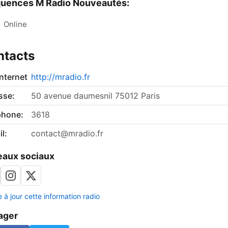
quences M Radio Nouveautés:
:
Online
ntacts
internet
http://mradio.fr
sse:
50 avenue daumesnil 75012 Paris
phone:
3618
l:
contact@mradio.fr
aux sociaux
 à jour cette information radio
ager