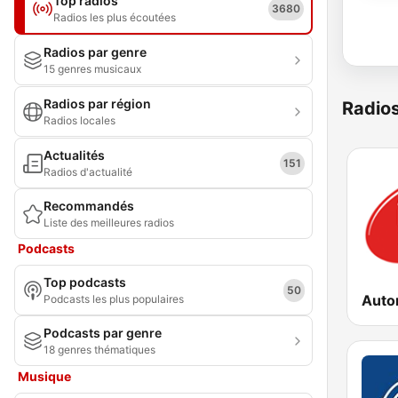
Top radios
3680
Radios les plus écoutées
Radios par genre
15 genres musicaux
Radios par région
Radio
Radios locales
Actualités
151
Radios d'actualité
Recommandés
Liste des meilleures radios
Podcasts
Top podcasts
50
Podcasts les plus populaires
Podcasts par genre
18 genres thématiques
Musique