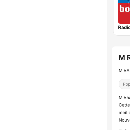
Radi
M 
M RA
Pop
M Rad
Cette
meill
Nouv