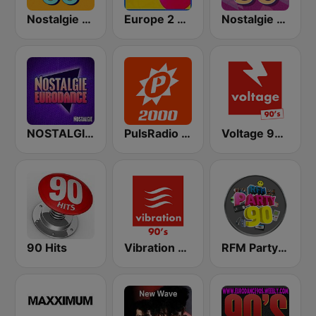
Nostalgie 2000
Europe 2 90's
Nostalgie Dance 90
NOSTALGIE EURODANCE
PulsRadio 2000
Voltage 90's
90 Hits
Vibration 90's
RFM Party 90