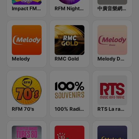
Impact FM - Années 80
RFM Night Fever
中廣音樂網 i Radio FM96.3
Melody
RMC Gold
Melody Douce
RFM 70's
100% Radio Souvenirs
RTS La radio du sud