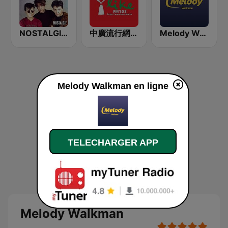
NOSTALGIE LES 80 PLUS GRANDS TUBES 80
中廣流行網 I like radio
Melody Walkman
Melody Walkman en ligne
TELECHARGER APP
Melody Walkman