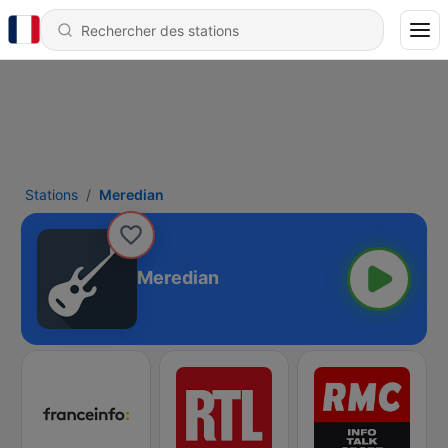
Stations
Meredian
Meredian