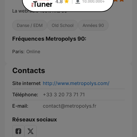
La webradio 100% hits 90
Danse / EDM
Old School
Années 90
Fréquences Metropolys 90:
Paris:
Online
Contacts
Site internet
http://www.metropolys.com/
Téléphone:
+33 3 20 73 71 71
E-mail:
contact@metropolys.fr
Réseaux sociaux