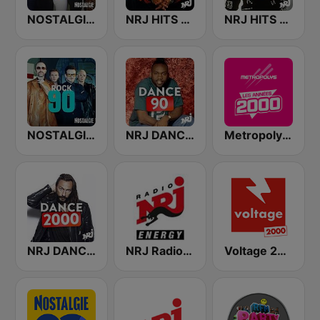
NOSTALGIE DANCE PARTY 90
NRJ HITS 90
NRJ HITS 80'
NOSTALGIE ROCK 90
NRJ DANCE 90
Metropolys 2000
NRJ DANCE 2000'
NRJ Radio ENERGY
Voltage 2000