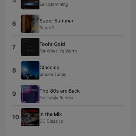
5
Een Stemming
Super Summer
6
SuperG
Fool's Gold
7
For What It's Worth
Classics
8
Smoke Tunes
The ’80s are Back
9
Nostalgia Ramira
In the Mix
10
GC Classics