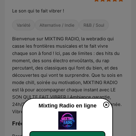
Le son qui te fait vibrer !
Variété
Alternative / Indie
R&B / Soul
Bienvenue sur MIXTING RADIO, la webradio qui
casse les frontières musicales et te fait vivre
chaque son à fond ! Ici, pas de limites : des hits du
moment, des sons électro envoûtants, du rap
percutant, des classiques qui font du bien, et des
découvertes qui vont te surprendre. Que tu sois en
mode chill, soirée ou motivation, MIXTING RADIO
est là pour accompagner chaque instant avec LE
SON QUI TE FAIT VIBRER ! Ambiance garantie,
24h/24, 7j/7. Une playlist éclectique et passionnée.
Mixting Radio en ligne
Vibrez fort. Vibrez juste. Vibrez MIXTING.
Fréquences Mixting Radio: