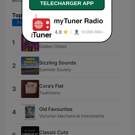
Bordeaux:
Online
TELECHARGER APP
Top titres
7 derniers jours
30 derniers jours
Solid As a Rock
1
Golden Oldies
Sizzling Sounds
2
Summer Society
Cora's Flat
3
Tsukimono
Old Favourites
4
Victorian Mechanical Instruments
Classic Cuts