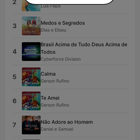
2
Luis Filipe
Medos e Segredos
3
Elias e Eliseu
Brasil Acima de Tudo Deus Acima de
4
Todos
Cyberforce Division
Calma
5
Gerson Rufino
Te Amei
6
Gerson Rufino
Não Adore ao Homem
7
Daniel e Samuel