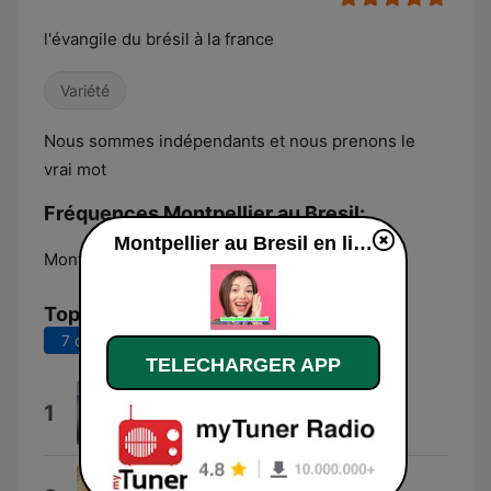
l'évangile du brésil à la france
Variété
Nous sommes indépendants et nous prenons le
vrai mot
Fréquences Montpellier au Bresil:
Montpellier au Bresil en ligne
Montpellier:
Online
Top titres
7 derniers jours
30 derniers jours
TELECHARGER APP
Se Deus É por Nós
1
Daniel & Samuel
Filho do Rei