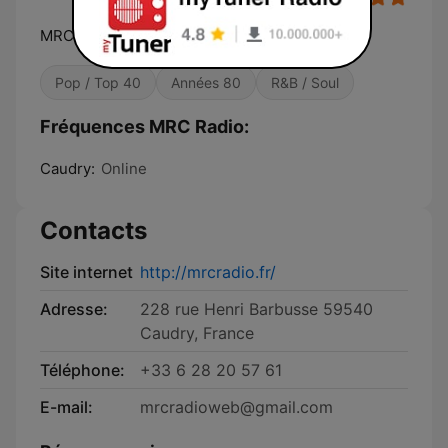
MRC Radio, "La Radio des Hits"
Pop / Top 40
Années 80
R&B / Soul
Fréquences MRC Radio:
Caudry:
Online
Contacts
Site internet
http://mrcradio.fr/
Adresse:
228 rue Henri Barbusse 59540
Caudry, France
Téléphone:
+33 6 28 20 57 61
E-mail:
mrcradioweb@gmail.com