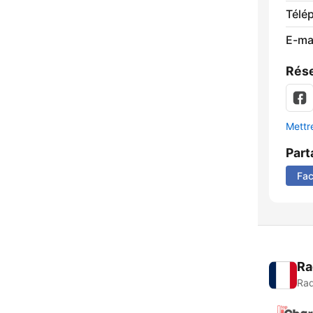
Télé
E-mai
Rése
Mettre
Part
Fa
Ra
Rad