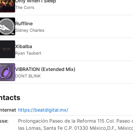
Only When I Sleep
The Corrs
Ruffline
Sidney Charles
Xibalba
Ryan Taubert
VIBRATION (Extended Mix)
DONT BLINK
ntacts
internet
https://beatdigital.mx/
sse:
Prolongación Paseo de la Reforma 115 Col. Paseo 
las Lomas, Santa Fe C.P. 01330 México,D.F., Méxic