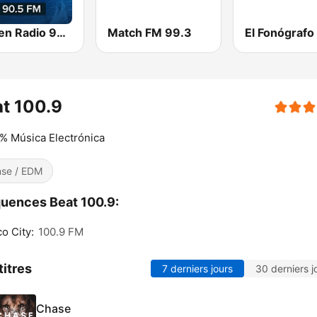
Imagen Radio 90.5 FM
Match FM 99.3
El Fonógrafo
t 100.9
% Música Electrónica
se / EDM
uences Beat 100.9:
o City:
100.9 FM
titres
7 derniers jours
30 derniers j
Chase