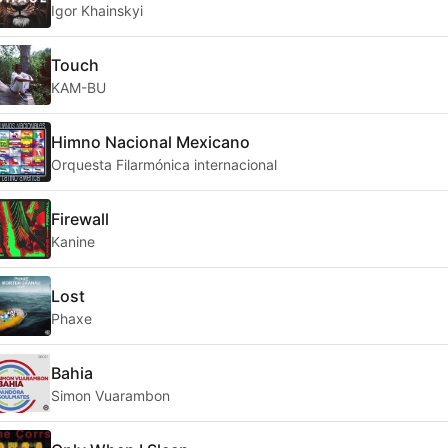
Igor Khainskyi
Touch
KAM-BU
Himno Nacional Mexicano
Orquesta Filarmónica internacional
Firewall
Kanine
Lost
Phaxe
Bahia
Simon Vuarambon