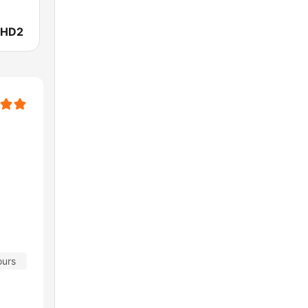
 HD2
ours