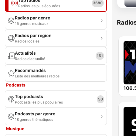
Top radios
3680
Radios les plus écoutées
Radios par genre
Radio
15 genres musicaux
Radios par région
Radios locales
Actualités
151
Radios d'actualité
Recommandés
Liste des meilleures radios
Podcasts
106.
Top podcasts
50
Podcasts les plus populaires
Podcasts par genre
18 genres thématiques
Musique