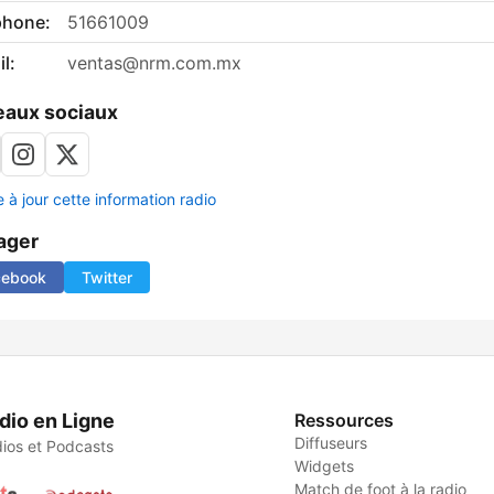
phone:
51661009
l:
ventas@nrm.com.mx
aux sociaux
 à jour cette information radio
ager
cebook
Twitter
dio en Ligne
Ressources
Diffuseurs
ios et Podcasts
Widgets
Match de foot à la radio