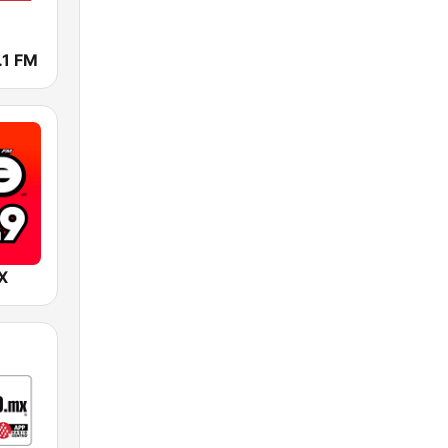
.1 FM
X