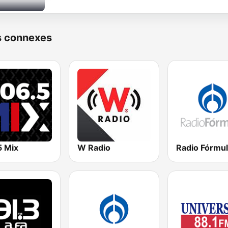
s connexes
5 Mix
W Radio