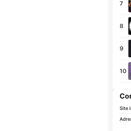
7
8
9
10
Co
Site 
Adre