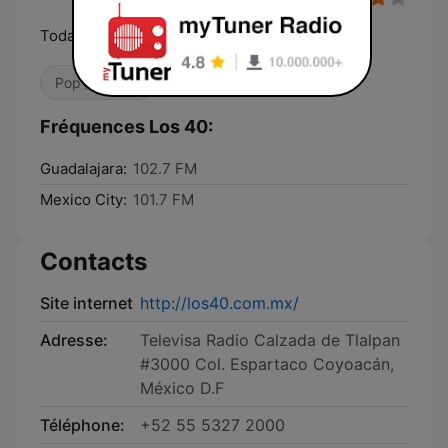
Toda la Actitud
Pop / Top 40
Fréquences Los 40:
Guadalajara:
102.7 FM
Mexico City:
101.7 FM
Contacts
Site internet
http://los40.com.mx/
Adresse:
Televisa Radio Calzada de Tlalpan
#3000 Col. Espartaco Coyoacán,
México D.F
Téléphone:
+52 55 5327 2000