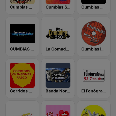
Cumbias Mix
Cumbias Sonideras DJec
Cumbias Mezcladas
CUMBIAS INMORTALES MIX RADIO
La Comadre 1260 AM
Cumbias Inmortales Radio
Corridos Chingones Radio
Banda Norteña
El Fonógrafo HD2