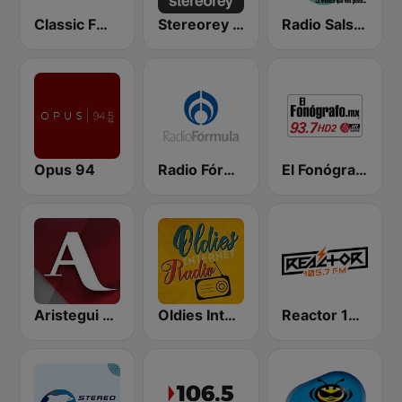
Classic FM 106.9 | Monterrey
Stereorey México
Radio Salsa México
Opus 94
Radio Fórmula 1470 (Fórmula Femenina)
El Fonógrafo HD2
Aristegui Noticias
Oldies Internet Radio
Reactor 105.7 FM