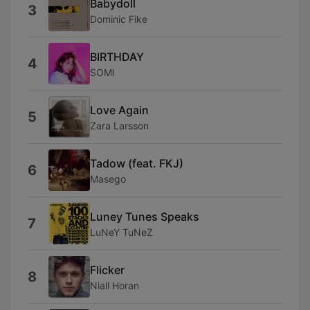
Babydoll
3
Dominic Fike
BIRTHDAY
4
SOMI
Love Again
5
Zara Larsson
Tadow (feat. FKJ)
6
Masego
Luney Tunes Speaks
7
LuNeY TuNeZ
Flicker
8
Niall Horan