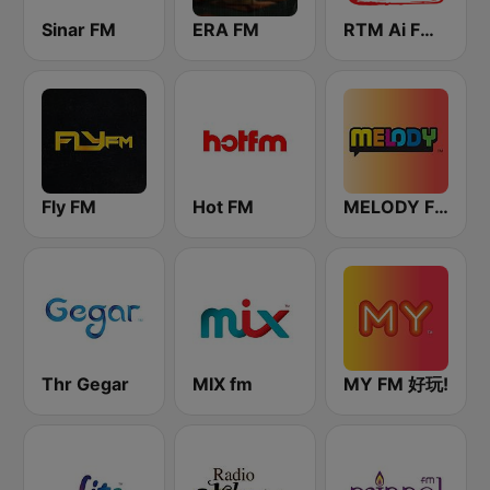
Sinar FM
ERA FM
RTM Ai FM 89.3
Fly FM
Hot FM
MELODY FM
Thr Gegar
MIX fm
MY FM 好玩!