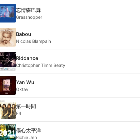
忘情森巴舞
Grasshopper
Babou
Nicolas Blampain
Riddance
Christopher Timm Beaty
Yan Wu
Oktav
第一時間
F4
傷心太平洋
Richie Jen