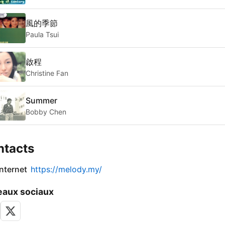
風的季節
Paula Tsui
啟程
Christine Fan
Summer
Bobby Chen
ntacts
internet
https://melody.my/
aux sociaux