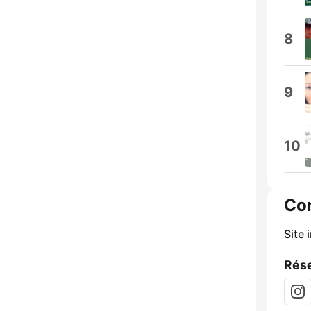
8
9
10
Co
Site 
Rése