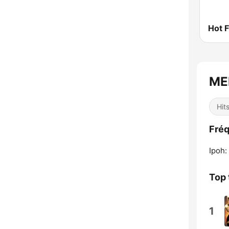
Hot 
ME
Hit
Fré
Ipoh:
Top 
1