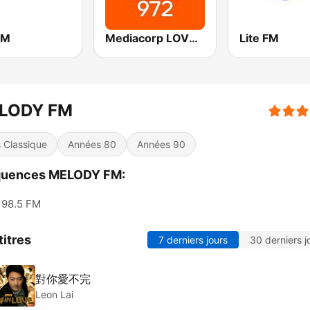
FM
Mediacorp LOVE 972
Lite FM
LODY FM
s Classique
Années 80
Années 90
quences MELODY FM:
98.5 FM
titres
7 derniers jours
30 derniers j
對你愛不完
Leon Lai