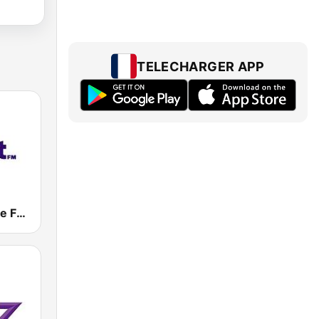
TELECHARGER APP
Eight FM (One FM 881)