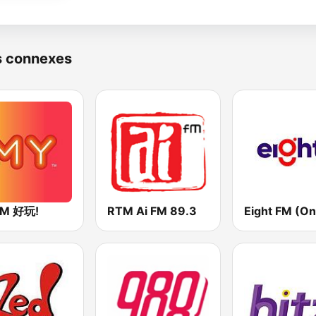
s connexes
FM 好玩!
RTM Ai FM 89.3