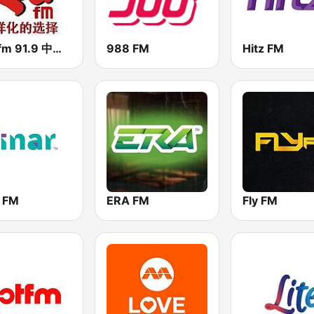
RED fm 91.9 中文台
988 FM
Hitz FM
r FM
ERA FM
Fly FM