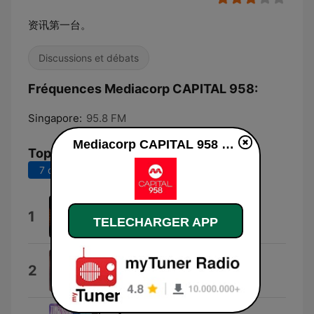
资讯第一台。
Discussions et débats
Fréquences Mediacorp CAPITAL 958:
Singapore:
95.8 FM
Mediacorp CAPITAL 958 en ligne
Top titres
7 derniers jours
30 derniers jours
恋曲1990
1
TELECHARGER APP
陈洁仪
SOS
2
黄莺莺