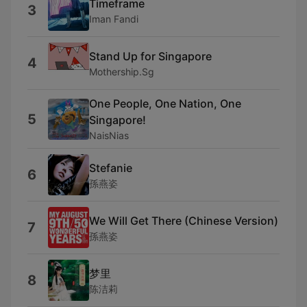
Timeframe
3
Iman Fandi
Stand Up for Singapore
4
Mothership.Sg
One People, One Nation, One
5
Singapore!
NaisNias
Stefanie
6
孫燕姿
We Will Get There (Chinese Version)
7
孫燕姿
梦里
8
陈洁莉