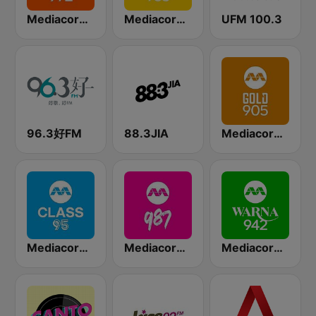
Mediacorp LOVE 972
Mediacorp YES 933
UFM 100.3
96.3好FM
88.3JIA
Mediacorp GOLD 905
Mediacorp CLASS 95
Mediacorp 987
Mediacorp Warna 942