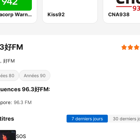
Mediacorp Warna 942
Kiss92
CNA938
.3好FM
，好FM
ées 80
Années 90
quences 96.3好FM:
pore:
96.3 FM
titres
7 derniers jours
30 derniers j
SOS