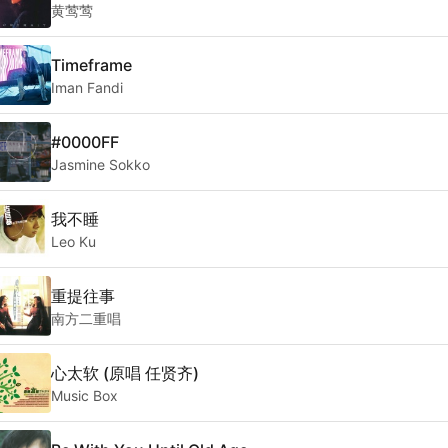
黄莺莺
Timeframe
Iman Fandi
#0000FF
Jasmine Sokko
我不睡
Leo Ku
重提往事
南方二重唱
心太软 (原唱 任贤齐)
Music Box