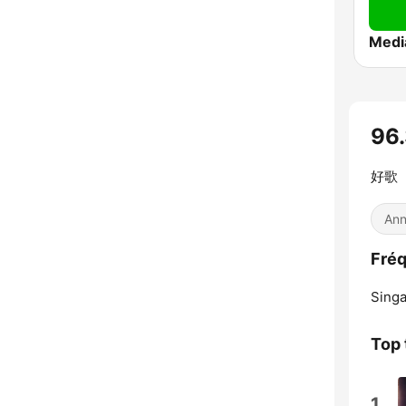
96
好歌 
Ann
Fré
Singa
Top 
1