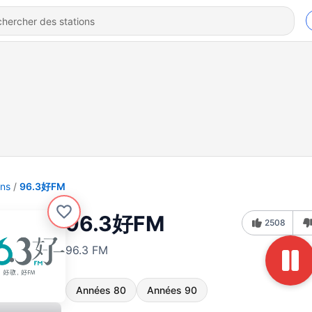
ons
96.3好FM
96.3好FM
2508
96.3 FM
Années 80
Années 90