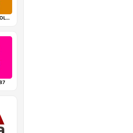
Mediacorp GOLD 905
87