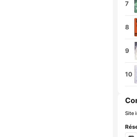
7
8
9
10
Co
Site 
Rése