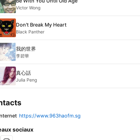
Be With You Until Old Age
Victor Wong
Don't Break My Heart
Black Panther
我的世界
李碧華
真心話
Julia Peng
ntacts
internet
https://www.963haofm.sg
aux sociaux