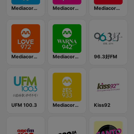
Mediacorp CLASS 95
Mediacorp 987
Mediacorp CAPITAL 958
Mediacorp LOVE 972
Mediacorp Warna 942
96.3好FM
UFM 100.3
Mediacorp YES 933
Kiss92