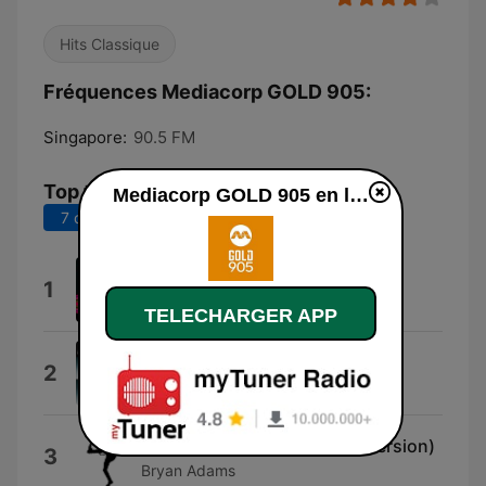
Hits Classique
Fréquences Mediacorp GOLD 905:
Singapore:
90.5 FM
Top titres
Mediacorp GOLD 905 en ligne
7 derniers jours
30 derniers jours
King of Wishful Thinking
1
Go West
TELECHARGER APP
Moonlighting (Theme)
2
Al Jarreau
Please Forgive Me (Classic Version)
3
Bryan Adams