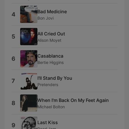
Bad Medicine
4
Bon Jovi
All Cried Out
5
Alison Moyet
Casablanca
6
Bertie Higgins
I'll Stand By You
7
Pretenders
When I'm Back On My Feet Again
8
Michael Bolton
Last Kiss
9
Pearl Jam