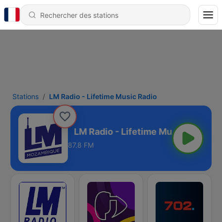
Stations
LM Radio - Lifetime Music Radio
usic Radio
87.8 FM