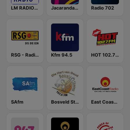
LM RADIO - Happy Listening !!
Jacaranda FM
Radio 702
RSG - Radio Sonder Grense
Kfm 94.5
HOT 102.7 FM
SAfm
Bosveld Stereo
East Coast Radio