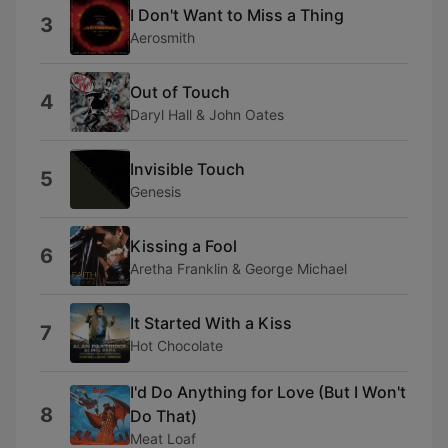
I Don't Want to Miss a Thing
3
Aerosmith
Out of Touch
4
Daryl Hall & John Oates
Invisible Touch
5
Genesis
Kissing a Fool
6
Aretha Franklin & George Michael
It Started With a Kiss
7
Hot Chocolate
I'd Do Anything for Love (But I Won't
8
Do That)
Meat Loaf