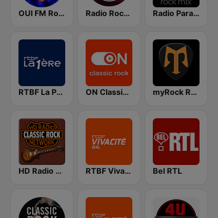
OUI FM Rock 80's
Radio Rock On
Radio Paradise - Rock Mix
RTBF La Première
ON Classic Rock
myRock Radio
HD Radio - Classic Rock
RTBF VivaCité Bruxelles
Bel RTL