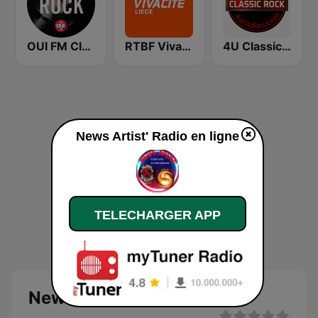
OUI FM Classic Rock
RTBF VivaCité Liège
4U Classic Rock
News Artist' Radio en ligne
TELECHARGER APP
News Artist' Radio